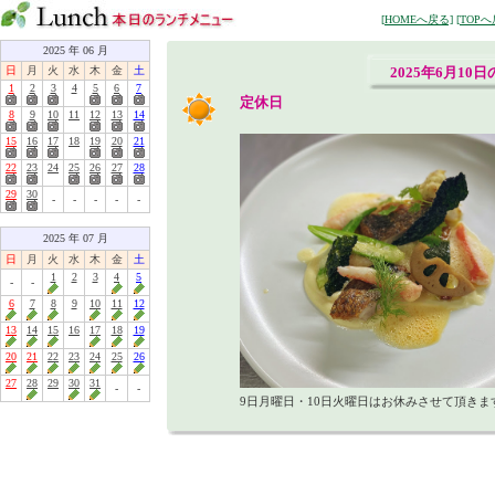
[HOMEへ戻る]
[TOPへ
2025 年 06 月
日
月
火
水
木
金
土
2025年6月10
1
2
3
4
5
6
7
定休日
8
9
10
11
12
13
14
15
16
17
18
19
20
21
22
23
24
25
26
27
28
29
30
-
-
-
-
-
2025 年 07 月
日
月
火
水
木
金
土
1
2
3
4
5
-
-
6
7
8
9
10
11
12
13
14
15
16
17
18
19
20
21
22
23
24
25
26
27
28
29
30
31
-
-
9日月曜日・10日火曜日はお休みさせて頂きま