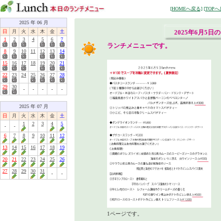
[HOMEへ戻る]
[TOPへ
2025 年 06 月
日
月
火
水
木
金
土
2025年6月5日
1
2
3
4
5
6
7
ランチメニューです。
8
9
10
11
12
13
14
15
16
17
18
19
20
21
22
23
24
25
26
27
28
29
30
-
-
-
-
-
2025 年 07 月
日
月
火
水
木
金
土
1
2
3
4
5
-
-
6
7
8
9
10
11
12
13
14
15
16
17
18
19
20
21
22
23
24
25
26
27
28
29
30
31
-
-
1ページです。