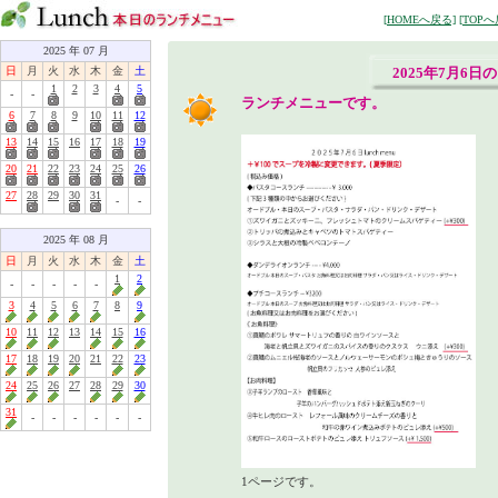
[HOMEへ戻る]
[TOPへ
2025 年 07 月
日
月
火
水
木
金
土
2025年7月6日
1
2
3
4
5
-
-
ランチメニューです。
6
7
8
9
10
11
12
13
14
15
16
17
18
19
20
21
22
23
24
25
26
27
28
29
30
31
-
-
2025 年 08 月
日
月
火
水
木
金
土
1
2
-
-
-
-
-
3
4
5
6
7
8
9
10
11
12
13
14
15
16
17
18
19
20
21
22
23
24
25
26
27
28
29
30
31
-
-
-
-
-
-
1ページです。