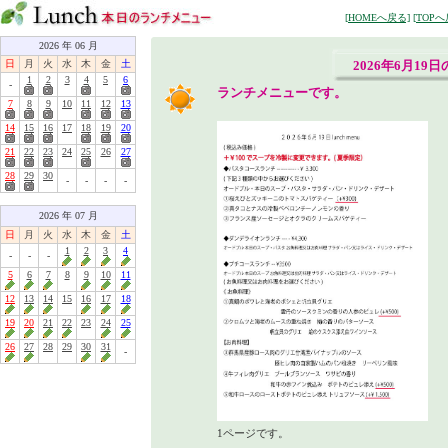
[HOMEへ戻る]
[TOPへ
2026 年 06 月
日
月
火
水
木
金
土
2026年6月19
1
2
3
4
5
6
-
ランチメニューです。
7
8
9
10
11
12
13
14
15
16
17
18
19
20
21
22
23
24
25
26
27
28
29
30
-
-
-
-
2026 年 07 月
日
月
火
水
木
金
土
1
2
3
4
-
-
-
5
6
7
8
9
10
11
12
13
14
15
16
17
18
19
20
21
22
23
24
25
26
27
28
29
30
31
-
1ページです。