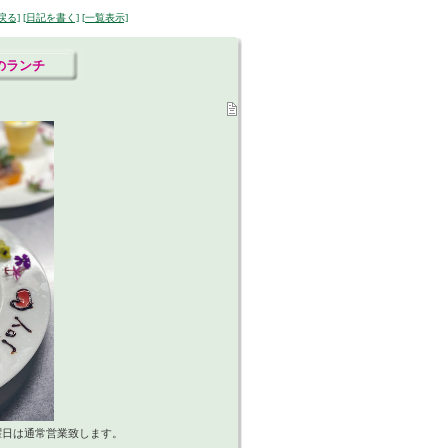
戻る]
[日記を書く]
[一覧表示]
日のランチ
曜日は通常営業致します。