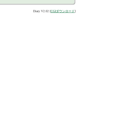
Diary V2.02 [
CGIダウンロード
]